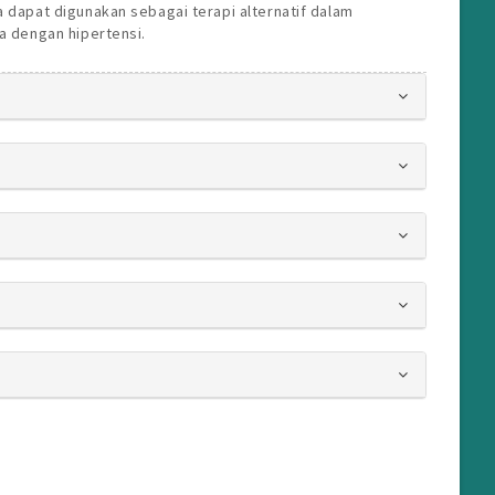
 dapat digunakan sebagai terapi alternatif dalam
a dengan hipertensi.
s.bootstrap3.article.details##