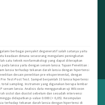
ngalami berbagai penyakit degeneratif salah satunya yaitu
suatu keadaan dimana seseorang mengalami peningkatan
alah satu teknik nonfarmakologi yang dapat diterapkan
pada lansia yaitu dengan senam lansia. Tujuan Penelitian :
m lansia terhadap tekanan darah lansia dengan hipertensi
nelitian desain penelitian pre-eksperimental, dengan
Pre Test-Post Test. Sampel berjumlah 33 lansia hipertensi
k total sampling. Instrumen yang digunakan berupa lembar
P senam lansia. Analisis data menggunakan uji Wilcoxon
arah sistol dan diastol sebelum dan sesudah intervensi
minggu didapatkan p-value 0.000 (< 0,05). Kesimpulan
ia terhadap tekanan darah lansia dengan hipertensi di