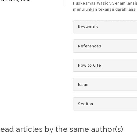
Puskesmas Wasior. Senam lansia
menurunkan tekanan darah lansi
##plugins.theme
Keywords
References
How to Cite
Issue
Section
ead articles by the same author(s)