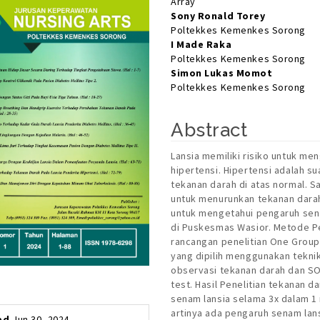
Array
Sony Ronald Torey
Poltekkes Kemenkes Sorong
I Made Raka
Poltekkes Kemenkes Sorong
Simon Lukas Momot
Poltekkes Kemenkes Sorong
Abstract
Lansia memiliki risiko untuk me
hipertensi. Hipertensi adalah 
tekanan darah di atas normal. S
untuk menurunkan tekanan darah 
untuk mengetahui pengaruh sena
di Puskesmas Wasior. Metode Pe
rancangan penelitian One Group 
yang dipilih menggunakan tekni
observasi tekanan darah dan SO
test. Hasil Penelitian tekanan d
senam lansia selama 3x dalam 1 
artinya ada pengaruh senam lans
ed
Jun 30, 2024