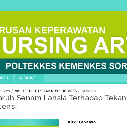
ENTS
ABOUT
chives
Vol. 18 No. 1 (2024): NURSING ARTS
Articles
ruh Senam Lansia Terhadap Tekana
tensi
gins.themes.bootstrap3.article.ma
gins.themes.bootstrap3.article.si
Rizqi Fabanyo