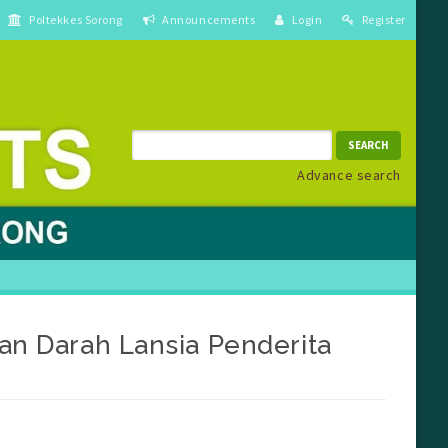
Poltekkes Sorong
Announcements
Login
Register
SEARCH
Advance search
n Darah Lansia Penderita
in##
debar##