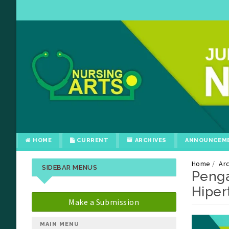
HOME
CURRENT
ARCHIVES
ANNOUNCEM
Home
Ar
SIDEBAR MENUS
Penga
Hiper
Make a Submission
##plu
##plu
MAIN MENU